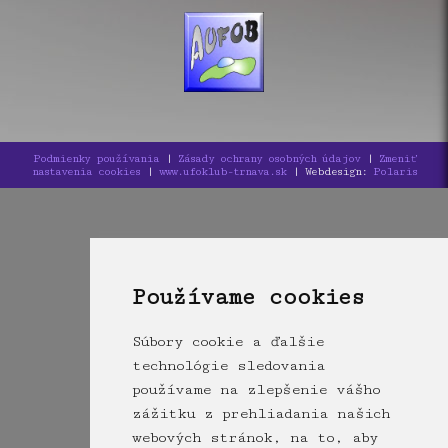
Podmienky používania
|
Zásady ochrany osobných údajov
|
Zmeniť
nastavenia cookies
|
www.ufoklub-trnava.sk
| Webdesign:
Polaris
Používame cookies
Súbory cookie a ďalšie
technológie sledovania
používame na zlepšenie vášho
zážitku z prehliadania našich
webových stránok, na to, aby